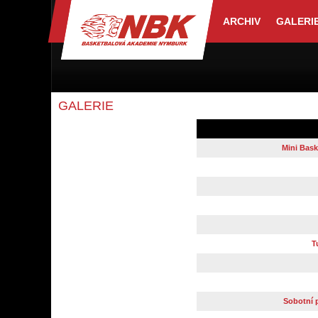
ARCHIV
GALERI
GALERIE
Mini Bask
T
Sobotní 