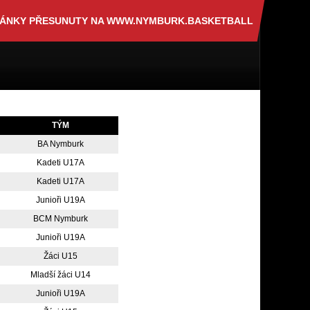
RÁNKY PŘESUNUTY NA WWW.NYMBURK.BASKETBALL
TÝM
BA Nymburk
Kadeti U17A
Kadeti U17A
Junioři U19A
BCM Nymburk
Junioři U19A
Žáci U15
Mladší žáci U14
Junioři U19A