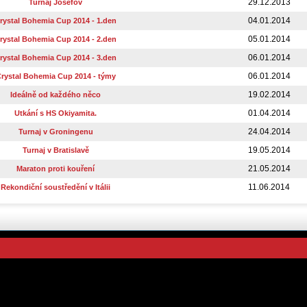
29.12.2013
Turnaj Josefov
04.01.2014
rystal Bohemia Cup 2014 - 1.den
05.01.2014
rystal Bohemia Cup 2014 - 2.den
06.01.2014
rystal Bohemia Cup 2014 - 3.den
06.01.2014
rystal Bohemia Cup 2014 - týmy
19.02.2014
Ideálně od každého něco
01.04.2014
Utkání s HS Okiyamita.
24.04.2014
Turnaj v Groningenu
19.05.2014
Turnaj v Bratislavě
21.05.2014
Maraton proti kouření
11.06.2014
Rekondiční soustředění v Itálii