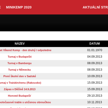
E
MINIKEMP 2020
AKTUÁLNÍ ST
NÁZEV
DATUM
01.01.1970
et Víkend Kemp - den druhý / odpoledne
04.09.2013
Turnaj v Budapešti
08.09.2013
Turnaj v Bambergu
08.09.2013
Turnaj v Německu
10.09.2013
První školní den v Sadské
15.09.2013
urnaj v Traiskirchenu (Rakousko)
15.09.2013
Zápas v Děčíně 14.9.2013
29.10.2013
Honved Budapešť
10.11.2013
poločasové trable s utrženou obroučkou