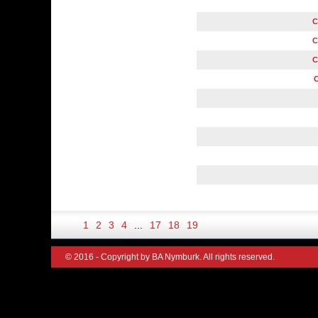
C
C
C
C
1
2
3
4
...
17
18
19
© 2016 - Copyright by BA Nymburk. All rights reserved.