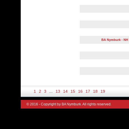
BA Nymburk - NH O
1
2
3
...
13
14
15
16
17
18
19
© 2016 - Copyright by BA Nymburk. All rights reserved.