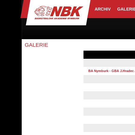
ARCHIV
GALERI
GALERIE
BA Nymburk - GBA J.Hradec / U