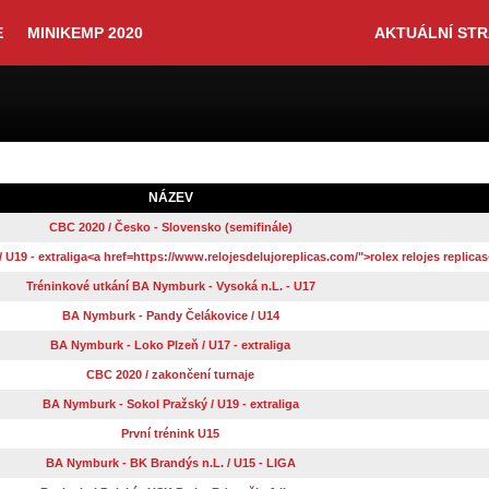
E
MINIKEMP 2020
AKTUÁLNÍ ST
NÁZEV
CBC 2020 / Česko - Slovensko (semifinále)
19 - extraliga<a href=https://www.relojesdelujoreplicas.com/">rolex relojes replicas
Tréninkové utkání BA Nymburk - Vysoká n.L. - U17
BA Nymburk - Pandy Čelákovice / U14
BA Nymburk - Loko Plzeň / U17 - extraliga
CBC 2020 / zakončení turnaje
BA Nymburk - Sokol Pražský / U19 - extraliga
První trénink U15
BA Nymburk - BK Brandýs n.L. / U15 - LIGA