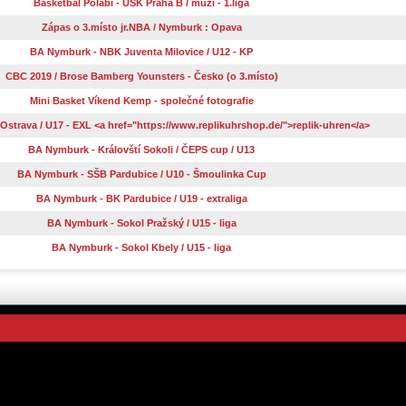
Basketbal Polabí - USK Praha B / muži - 1.liga
Zápas o 3.místo jr.NBA / Nymburk : Opava
BA Nymburk - NBK Juventa Milovice / U12 - KP
CBC 2019 / Brose Bamberg Younsters - Česko (o 3.místo)
Mini Basket Víkend Kemp - společné fotografie
strava / U17 - EXL <a href="https://www.replikuhrshop.de/">replik-uhren</a>
BA Nymburk - Královští Sokoli / ČEPS cup / U13
BA Nymburk - SŠB Pardubice / U10 - Šmoulinka Cup
BA Nymburk - BK Pardubice / U19 - extraliga
BA Nymburk - Sokol Pražský / U15 - liga
BA Nymburk - Sokol Kbely / U15 - liga