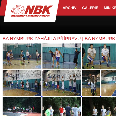
ARCHIV
GALERIE
MINIK
BA NYMBURK ZAHÁJILA PŘÍPRAVU | BA NYMBURK