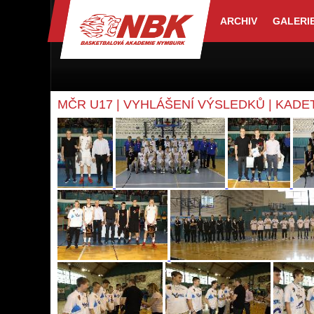
ARCHIV
GALERI
MČR U17 | VYHLÁŠENÍ VÝSLEDKŮ | KADET