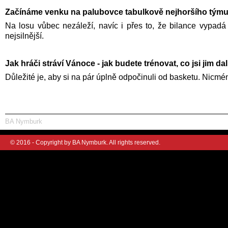
Začínáme venku na palubovce tabulkově nejhoršího týmu 
Na losu vůbec nezáleží, navíc i přes to, že bilance vypadá 
nejsilnější.
Jak hráči stráví Vánoce - jak budete trénovat, co jsi jim dal
Důležité je, aby si na pár úplně odpočinuli od basketu. Nicmé
BA Nymburk
© 2016 - Copyright by BA Nymburk. All rights reserved.