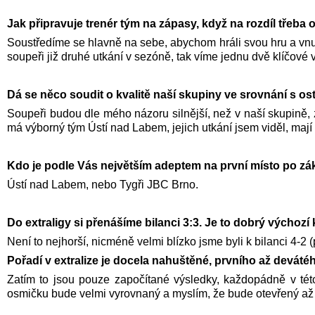
Jak připravuje trenér tým na zápasy, když na rozdíl třeb
Soustředíme se hlavně na sebe, abychom hráli svou hru a vnuti
soupeři již druhé utkání v sezóně, tak víme jednu dvě klíčové 
Dá se něco soudit o kvalitě naší skupiny ve srovnání s ost
Soupeři budou dle mého názoru silnější, než v naší skupině
má výborný tým Ústí nad Labem, jejich utkání jsem viděl, mají 
Kdo je podle Vás největším adeptem na první místo po zákl
Ústí nad Labem, nebo Tygři JBC Brno.
Do extraligy si přenášíme bilanci 3:3. Je to dobrý výchozí
Není to nejhorší, nicméně velmi blízko jsme byli k bilanci 4-
Pořadí v extralize je docela nahuštěné, prvního až devátéh
Zatím to jsou pouze započítané výsledky, každopádně v této
osmičku bude velmi vyrovnaný a myslím, že bude otevřený až 