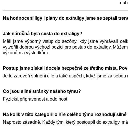
du
Na hodnocení ligy i plány do extraligy jsme se zeptali tren
Jak náročná byla cesta do extraligy?
Měli jsme výborný vstup do sezóny, kdy jsme vyhrávali cel
vytvořili dobrou výchozí pozici pro postup do extraligy. Můžem
výkonům a výsledkům.
Postup jsme získali docela bezpečně ze třetího místa. Po
Je to zároveň splnění cíle a také úspěch, když jsme za sebou
Co jsou silné stránky našeho týmu?
Fyzická připravenost a odolnost
Na kolik v této kategorii o hře celého týmu rozhodují silné 
Naprosto zásadně. Každý tým, který postoupil do extraligy, m