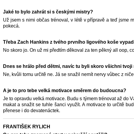
Jaké to bylo zahrát si s českými mistry?
Už jsem s nimi občas trénoval, v létě v přípravě a teď jsme mě
pokecá.
Třeba Zach Hankins z tvého prvního ligového koše vypada
No skoro jo. On už mi předtím děkoval za ten pěkný all oop, co
Dnes se hrálo před dětmi, navíc tu byli skoro všichni tvoj
Ne, kvůli tomu určitě ne. Já se snažil nemít nervy vůbec z niče
A je to pro tebe velká motivace směrem do budoucna?
Je to opravdu velká motivace. Budu s týmem trénovat až do Vá
makat a snažit se tuhle šanci využít. A motivace to určitě bu
přenese i do devatenáctek.
FRANTIŠEK RYLICH