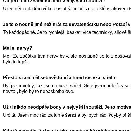
Co pro tebe znamená start v nejvyšší soutěži?
Už v mém mladém věku dostat šanci v lize a ještě v takovém t
Je to o hodně jiné než hrát za devatenáctku nebo Polabí v 
To každopádně. Je to rychlejší basket, více technický, silovější,
Měl si nervy?
Měl. Ze začátku tam nervy byly, ale postupně se to zlepšoval
bylo to lepší.
Přesto si ale měl sebevědomí a hned sis vzal střelu.
Byl jsem volný, tak jsem musel střílet. Sice jsem poločas sed
nevzal, bylo by to nebasketbalové.
Už ti nikdo neodpáře body v nejvyšší soutěži. Je to motiva
Určitě. Jsem moc rád za tuhle šanci a byl bych rád, kdyby přiš
Kdy tě napadlo, že by sis jako nymburský odchovanec mo