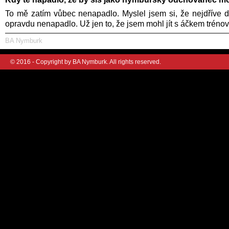
To mě zatím vůbec nenapadlo. Myslel jsem si, že nejdříve d
opravdu nenapadlo. Už jen to, že jsem mohl jít s áčkem trénova
BA Nymburk
© 2016 - Copyright by BA Nymburk. All rights reserved.