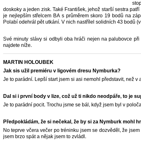
sto
doskoky a jeden zisk. Také František, jehož starší sestra pat
je nejlepším střelcem BA s průměrem skoro 19 bodů na zápas,
Polabí odehrál pět utkání. V nich nastřílel solidních 43 bodů 
Své minuty slávy si odbyli oba hráči nejen na palubovce při 
najdete níže.
MARTIN HOLOUBEK
Jak sis užil premiéru v ligovém dresu Nymburka?
Je to parádní. Lepší start jsem si asi nemohl představit, než v
Dal si i první body v lize, což už ti nikdo neodpáře, to je s
Je to parádní pocit. Trochu jsme se bál, když jsem byl v poločas
Předpokládám, že si nečekal, že by si za Nymburk mohl hr
No teprve včera večer po tréninku jsem se dozvěděl, že jsem
jsem brzo spát a nějak jsem to zvládl.