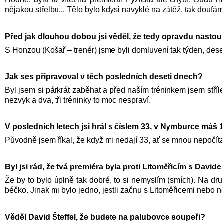
nějakou střelbu... Tělo bylo kdysi navyklé na zátěž, tak doufám
Před jak dlouhou dobou jsi věděl, že tedy opravdu nasto
S Honzou (Košař – trenér) jsme byli domluvení tak týden, des
Jak ses připravoval v těch posledních deseti dnech?
Byl jsem si párkrát zaběhat a před naším tréninkem jsem stříl
nezvyk a dva, tři tréninky to moc nespraví.
V posledních letech jsi hrál s číslem 33, v Nymburce máš
Původně jsem říkal, že když mi nedají 33, ať se mnou nepočít
Byl jsi rád, že tvá premiéra byla proti Litoměřicím s Davide
Že by to bylo úplně tak dobré, to si nemyslím (smích). Na dru
béčko. Jinak mi bylo jedno, jestli začnu s Litoměřicemi nebo 
Věděl David Šteffel, že budete na palubovce soupeři?