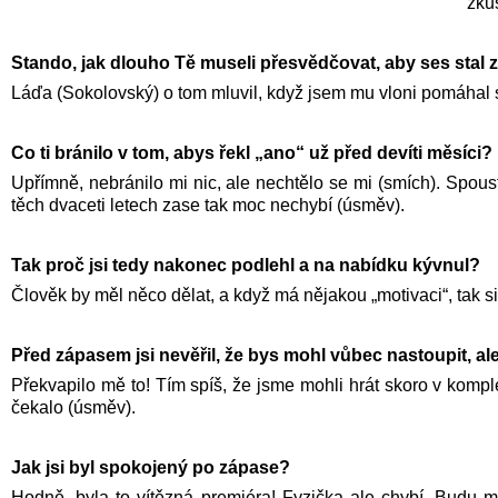
zku
Stando, jak dlouho Tě museli přesvědčovat, aby ses stal
Láďa (Sokolovský) o tom mluvil, když jsem mu vloni pomáhal s 
Co ti bránilo v tom, abys řekl „ano“ už před devíti měsíci?
Upřímně, nebránilo mi nic, ale nechtělo se mi (smích). Spous
těch dvaceti letech zase tak moc nechybí (úsměv).
Tak proč jsi tedy nakonec podlehl a na nabídku kývnul?
Člověk by měl něco dělat, a když má nějakou „motivaci“, tak s
Před zápasem jsi nevěřil, že bys mohl vůbec nastoupit, ale
Překvapilo mě to! Tím spíš, že jsme mohli hrát skoro v komple
čekalo (úsměv).
Jak jsi byl spokojený po zápase?
Hodně, byla to vítězná premiéra! Fyzička ale chybí. Budu m