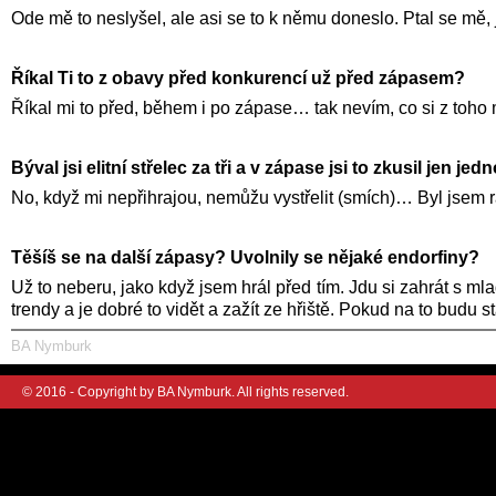
Ode mě to neslyšel, ale asi se to k němu doneslo. Ptal se mě, j
Říkal Ti to z obavy před konkurencí už před zápasem?
Říkal mi to před, během i po zápase… tak nevím, co si z toho m
Býval jsi elitní střelec za tři a v zápase jsi to zkusil jen je
No, když mi nepřihrajou, nemůžu vystřelit (smích)… Byl jsem 
Těšíš se na další zápasy? Uvolnily se nějaké endorfiny?
Už to neberu, jako když jsem hrál před tím. Jdu si zahrát s m
trendy a je dobré to vidět a zažít ze hřiště. Pokud na to budu s
BA Nymburk
© 2016 - Copyright by BA Nymburk. All rights reserved.