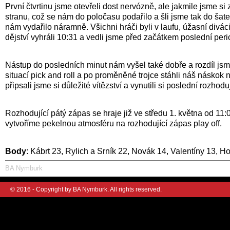
První čtvrtinu jsme otevřeli dost nervózně, ale jakmile jsme s
stranu, což se nám do poločasu podařilo a šli jsme tak do šat
nám vydařilo náramně. Všichni hráči byli v laufu, úžasní divác
dějství vyhráli 10:31 a vedli jsme před začátkem poslední peri
Nástup do posledních minut nám vyšel také dobře a rozdíl jsme
situací pick and roll a po proměněné trojce stáhli náš náskok 
připsali jsme si důležité vítězství a vynutili si poslední rozh
Rozhodující pátý zápas se hraje již ve středu 1. května od 1
vytvoříme pekelnou atmosféru na rozhodující zápas play off.
Body
: Kábrt 23, Rylich a Srník 22, Novák 14, Valentíny 13, H
BA Nymburk
© 2016 - Copyright by BA Nymburk. All rights reserved.