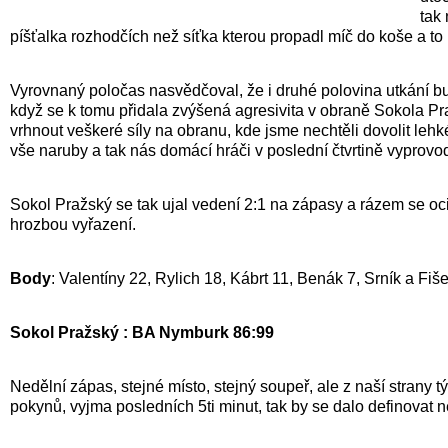
tak 
píšťalka rozhodčích než síťka kterou propadl míč do koše a to
Vyrovnaný poločas nasvědčoval, že i druhé polovina utkání bude 
když se k tomu přidala zvýšená agresivita v obraně Sokola Pra
vrhnout veškeré síly na obranu, kde jsme nechtěli dovolit le
vše naruby a tak nás domácí hráči v poslední čtvrtině vyprovod
Sokol Pražský se tak ujal vedení 2:1 na zápasy a rázem se ocit
hrozbou vyřazení.
Body
: Valentíny 22, Rylich 18, Kábrt 11, Benák 7, Srník a Fiš
Sokol Pražský : BA Nymburk 86:99
Nedělní zápas, stejné místo, stejný soupeř, ale z naší strany 
pokynů, vyjma posledních 5ti minut, tak by se dalo definovat n