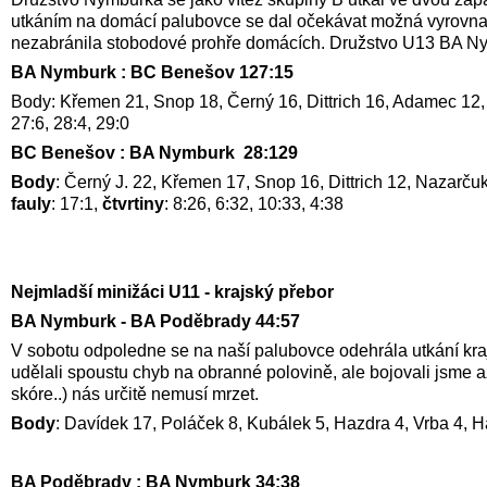
utkáním na domácí palubovce se dal očekávat možná vyrovnaně
nezabránila stobodové prohře domácích. Družstvo U13 BA Nym
BA Nymburk : BC Benešov 127:15
Body: Křemen 21, Snop 18, Černý 16, Dittrich 16, Adamec 12, Naz
27:6, 28:4, 29:0
BC Benešov : BA Nymburk 28:129
Body
: Černý J. 22, Křemen 17, Snop 16, Dittrich 12, Nazarču
fauly
: 17:1,
čtvrtiny
: 8:26, 6:32, 10:33, 4:38
Nejmladší minižáci U11 - krajský přebor
BA Nymburk - BA Poděbrady 44:57
V sobotu odpoledne se na naší palubovce odehrála utkání kra
udělali spoustu chyb na obranné polovině, ale bojovali jsme
skóre..) nás určitě nemusí mrzet.
Body
: Davídek 17, Poláček 8, Kubálek 5, Hazdra 4, Vrba 4, Ha
BA Poděbrady : BA Nymburk 34:38