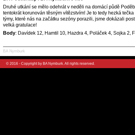
Druhé utkání se mělo odehrát v neděli na domácí půdě Poděbr
tentokrát korunován těsným vítězstvím! Je to tedy hezká tečk
týmy, které nás na začátku sezóny porazili, jsme dokázali po
velká gratulace!
Body
: Davídek 12, Hamtil 10, Hazdra 4, Poláček 4, Sojka 2, 
BA Nymburk
© 2016 - Copyright by BA Nymburk. All rights reserved.