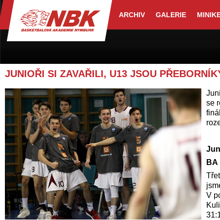
ARCHIV
GALERIE
MINIK
JUNIOŘI SI ZAVAŘILI, U13 JSOU PŘEBORNÍ
Juni
se r
fin
roz
Jun
BA 
Třet
jsme
V po
Kuli
31: