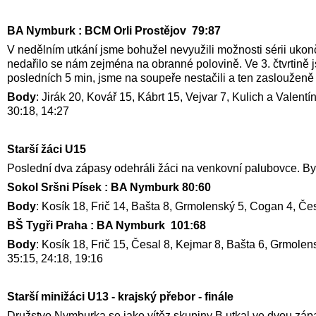
BA Nymburk : BCM Orli Prostějov 79:87
V nedělním utkání jsme bohužel nevyužili možnosti sérii ukon
nedařilo se nám zejména na obranné polovině. Ve 3. čtvrtině js
posledních 5 min, jsme na soupeře nestačili a ten zaslouženě 
Body
: Jirák 20, Kovář 15, Kábrt 15, Vejvar 7, Kulich a Valent
30:18, 14:27
Starší žáci U15
Poslední dva zápasy odehráli žáci na venkovní palubovce. Byť 
Sokol Sršni Písek : BA Nymburk 80:60
Body
: Kosík 18, Frič 14, Bašta 8, Grmolenský 5, Cogan 4, Če
BŠ Tygři Praha : BA Nymburk 101:68
Body
: Kosík 18, Frič 15, Česal 8, Kejmar 8, Bašta 6, Grmolen
35:15, 24:18, 19:16
Starší minižáci U13 - krajský přebor - finále
Družstvo Nymburka se jako vítěz skupiny B utkal ve dvou záp