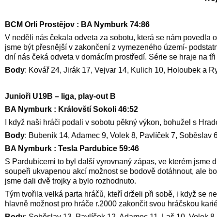
BCM Orli Prostějov : BA Nymburk 74:86
V neděli nás čekala odveta za sobotu, která se nám povedla o
jsme být přesnější v zakončení z vymezeného území- podstatně
dní nás čeká odveta v domácím prostředí. Série se hraje na tři 
Body
: Kovář 24, Jirák 17, Vejvar 14, Kulich 10, Holoubek a Ry
Junioři U19B – liga, play-out B
BA Nymburk : Královští Sokoli 46:52
I když naši hráči podali v sobotu pěkný výkon, bohužel s Hrad
Body
: Bubeník 14, Adamec 9, Volek 8, Pavlíček 7, Soběslav 
BA Nymburk : Tesla Pardubice 59:46
S Pardubicemi to byl další vyrovnaný zápas, ve kterém jsme dr
soupeři ukvapenou akcí možnost se bodově dotáhnout, ale bojo
jsme dali dvě trojky a bylo rozhodnuto.
Tým tvořila velká parta hráčů, kteří drželi při sobě, i když se
hlavně možnost pro hráče r.2000 zakončit svou hráčskou kari
Body
: Soběslav 13, Pavlíček 12, Adamec 11, Laš 10, Volek 8