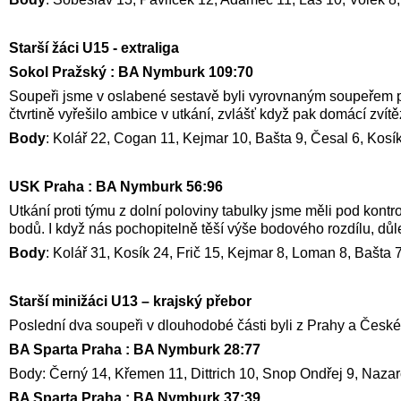
Starší žáci U15 - extraliga
Sokol Pražský : BA Nymburk 109:70
Soupeři jsme v oslabené sestavě byli vyrovnaným soupeřem pou
čtvrtině vyřešilo ambice v utkání, zvlášť když pak domácí zvítězil
Body
: Kolář 22, Cogan 11, Kejmar 10, Bašta 9, Česal 6, Kos
USK Praha : BA Nymburk 56:96
Utkání proti týmu z dolní poloviny tabulky jsme měli pod kontr
bodů. I když nás pochopitelně těší výše bodového rozdílu, důle
Body
: Kolář 31, Kosík 24, Frič 15, Kejmar 8, Loman 8, Bašta
Starší minižáci U13 – krajský přebor
Poslední dva soupeři v dlouhodobé části byli z Prahy a Česk
BA Sparta Praha : BA Nymburk 28:77
Body: Černý 14, Křemen 11, Dittrich 10, Snop Ondřej 9, Nazarčuk
BA Sparta Praha : BA Nymburk 37:39