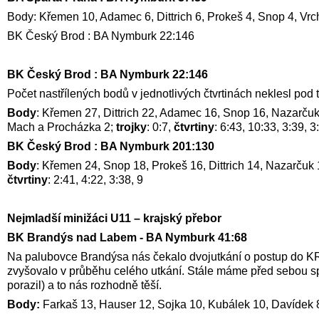
Body: Křemen 10, Adamec 6, Dittrich 6, Prokeš 4, Snop 4, Vrchota
BK Český Brod : BA Nymburk 22:146
BK Český Brod : BA Nymburk 22:146
Počet nastřílených bodů v jednotlivých čtvrtinách neklesl pod
Body
: Křemen 27, Dittrich 22, Adamec 16, Snop 16, Nazarčuk
Mach a Procházka 2;
trojky
: 0:7,
čtvrtiny
: 6:43, 10:33, 3:39, 3
BK Český Brod : BA Nymburk 201:130
Body
: Křemen 24, Snop 18, Prokeš 16, Dittrich 14, Nazarčuk
čtvrtiny
: 2:41, 4:22, 3:38, 9
Nejmladší minižáci U11 – krajský přebor
BK Brandýs nad Labem - BA Nymburk 41:68
Na palubovce Brandýsa nás čekalo dvojutkání o postup do KR
zvyšovalo v průběhu celého utkání. Stále máme před sebou spou
porazil) a to nás rozhodně těší.
Body:
Farkaš 13, Hauser 12, Sojka 10, Kubálek 10, Davídek 8