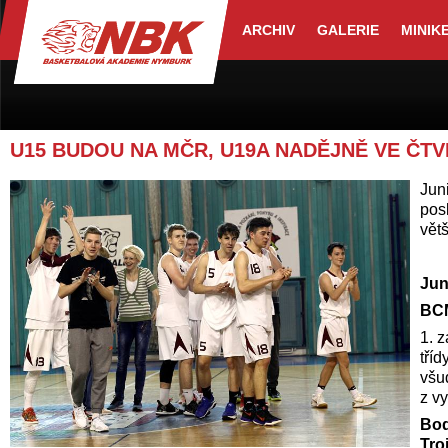
ARCHIV
GALERIE
MINIK
U15 BUDOU NA MČR, U19A NADĚJNĚ VE ČTV
Juni
posl
vět
J
un
BCM
1. 
tří
všu
z v
Bo
Tro