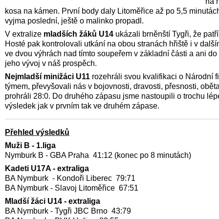
na 
kosa na kámen. První body daly Litoměřice až po 5,5 minutách
vyjma poslední, ještě o malinko propadl.
V extralize
mladších žáků U14
ukázali brněnští Tygři, že pat
Hosté pak kontrolovali utkání na obou stranách hřiště i v dalš
ve dvou výhrách nad tímto soupeřem v základní části a ani do t
jeho vývoj v náš prospěch.
Nejmladší minižáci U11
rozehráli svou kvalifikaci o Národní
týmem, převyšovali nás v bojovnosti, dravosti, přesnosti, obě
prohráli 28:0. Do druhého zápasu jsme nastoupili o trochu lép
výsledek jak v prvním tak ve druhém zápase.
Přehled výsledků
Muži B - 1.liga
Nymburk B - GBA Praha 41:12 (konec po 8 minutách)
Kadeti U17A - extraliga
BA Nymburk - Kondoři Liberec 79:71
BA Nymburk - Slavoj Litoměřice 67:51
Mladší žáci U14 - extraliga
BA Nymburk - Tygři JBC Brno 43:79