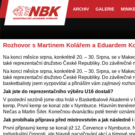
ARCHIV
GALERIE
MINIK
Rozhovor s Martinem Kolářem a Eduardem K
Na konci měsíce srpna, konkrétně 20. – 30. Srpna, se v Makedo
také reprezentační družstvo České Republiky. Do závěrečné 
Na konci měsíce srpna, konkrétně 20. – 30. Srpna, se v Makedo
také reprezentační družstvo České Republiky. Do závěrečné 
basketbalisty jsem vyzpovídal a přináším vám zajímavý rozho
Jak jste do reprezentačního výběru U16 dostali?
V poslední sezóně jsme oba hráli v Basketbalové Akademii v 
kemp. První kemp se konal zde v Nymburce. Hlavním trenérem 
Nečas a Martin Šiler. Konečnou dvanáctku poté trenér oznámil
Jak probíhala příprava před mistrovstvím a jak následně i
První přípravný kemp se konal již 12. Července v Nymburce. N
individuální činnosti, ale hlavně nacvičování akcí a týmové s