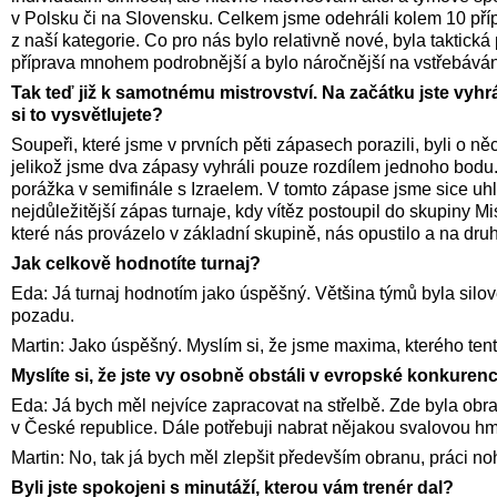
v Polsku či na Slovensku. Celkem jsme odehráli kolem 10 příp
z naší kategorie. Co pro nás bylo relativně nové, byla taktick
příprava mnohem podrobnější a bylo náročnější na vstřebáván
Tak teď již k samotnému mistrovství. Na začátku jste vyhrá
si to vysvětlujete?
Soupeři, které jsme v prvních pěti zápasech porazili, byli o něc
jelikož jsme dva zápasy vyhráli pouze rozdílem jednoho bodu. P
porážka v semifinále s Izraelem. V tomto zápase jsme sice uhlíd
nejdůležitější zápas turnaje, kdy vítěz postoupil do skupiny 
které nás provázelo v základní skupině, nás opustilo a na druho
Jak celkově hodnotíte turnaj?
Eda: Já turnaj hodnotím jako úspěšný. Většina týmů byla silově
pozadu.
Martin: Jako úspěšný. Myslím si, že jsme maxima, kterého ten
Myslíte si, že jste vy osobně obstáli v evropské konkure
Eda: Já bych měl nejvíce zapracovat na střelbě. Zde byla obra
v České republice. Dále potřebuji nabrat nějakou svalovou hm
Martin: No, tak já bych měl zlepšit především obranu, práci noh
Byli jste spokojeni s minutáží, kterou vám trenér dal?