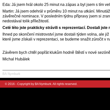
Eda: Já jsem hrál okolo 25 minut na zápas a byl jsem s tím vel
Martin: Já jsem odehrál v průměru 10 minut na utkání. Minutáž
závěrečné nominace. V posledním týdnu přípravy jsem si zrani
nedostával tolik příležitostí.
Celé léto jste prakticky strávili s reprezentací. Dostali jst
Ihned po skončení mistrovství jsme dostali týden volna, ale 
které jsme získali v reprezentaci, se budeme snažit zúročit v 
Závěrem bych chtěl popřát klukům hodně štěstí v nové sezó
Michal Hubálek
BA Nymburk
© 2016 - Copyright by BA Nymburk. All rights reserved.