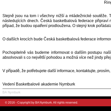
Rin
Stejně jsou na tom i všechny nižší a mládežnické soutěže. 
následujících dnech. Česká basketbalová federace připraví m
případ, že budou opatření prodloužena. O stejný krok pořádala
O dalších krocích bude Česká basketbalová federace informo
Pochopitelně vás budeme informovat o dalším postupu naší 
absolvovali s co největší pohodou a možná více než jindy pře
V případě, že potřebujete další informace, kontaktujte, prosím, 
Vedení Basketbalové akademie Nymburk
BA Nymburk
© 2016 - Copyright by BA Nymburk. All rights reserved.