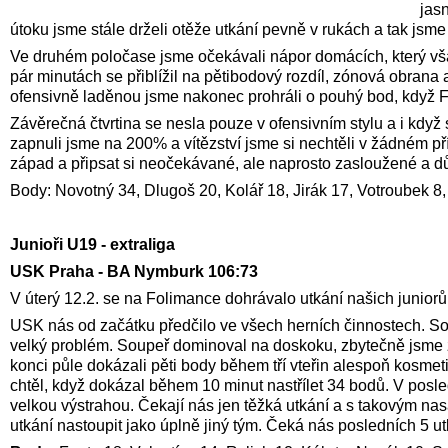
jas
útoku jsme stále drželi otěže utkání pevně v rukách a tak jsm
Ve druhém poločase jsme očekávali nápor domácích, který však 
pár minutách se přiblížil na pětibodový rozdíl, zónová obrana a
ofensivně laděnou jsme nakonec prohráli o pouhý bod, když Fra
Závěrečná čtvrtina se nesla pouze v ofensivním stylu a i když 
zapnuli jsme na 200% a vítězství jsme si nechtěli v žádném pří
západ a připsat si neočekávané, ale naprosto zasloužené a důl
Body: Novotný 34, Dlugoš 20, Kolář 18, Jirák 17, Votroubek 8,
Junioři U19 - extraliga
USK Praha - BA Nymburk 106:73
V úterý 12.2. se na Folimance dohrávalo utkání našich junior
USK nás od začátku předčilo ve všech herních činnostech. Sou
velký problém. Soupeř dominoval na doskoku, zbytečně jsme ztr
konci půle dokázali pěti body během tří vteřin alespoň kosmeti
chtěl, když dokázal během 10 minut nastřílet 34 bodů. V posle
velkou výstrahou. Čekají nás jen těžká utkání a s takovým nas
utkání nastoupit jako úplně jiný tým. Čeká nás posledních 5 ut