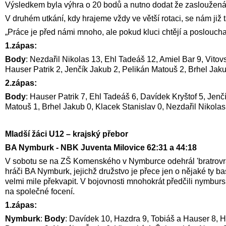
Výsledkem byla výhra o 20 bodů a nutno dodat že zasloužená
V druhém utkání, kdy hrajeme vždy ve větší rotaci, se nám již 
„Práce je před námi mnoho, ale pokud kluci chtějí a poslouchají
1.zápas:
Body
: Nezdařil Nikolas 13, Ehl Tadeáš 12, Amiel Bar 9, Vito
Hauser Patrik 2, Jenčík Jakub 2, Pelikán Matouš 2, Brhel Jaku
2.zápas:
Body
: Hauser Patrik 7, Ehl Tadeáš 6, Davídek Kryštof 5, Jen
Matouš 1, Brhel Jakub 0, Klacek Stanislav 0, Nezdařil Nikolas
Mladší žáci U12 – krajský přebor
BA Nymburk - NBK Juventa Milovice 62:31 a 44:18
V sobotu se na ZŠ Komenského v Nymburce odehrál 'bratrovr
hráči BA Nymburk, jejichž družstvo je přece jen o nějaké ty 
velmi mile překvapit. V bojovnosti mnohokrát předčili nymburs
na společné focení.
1.zápas:
Nymburk
:
Body
: Davídek 10, Hazdra 9, Tobiáš a Hauser 8, 