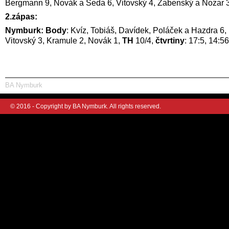
Bergmann 9, Novák a Šeda 6, Vitovský 4, Žabenský a Nozar 
2.zápas:
Nymburk: Body
: Kvíz, Tobiáš, Davídek, Poláček a Hazdra 6
Vitovský 3, Kramule 2, Novák 1,
TH
10/4,
čtvrtiny
: 17:5, 14:56
BA Nymburk
© 2016 - Copyright by BA Nymburk. All rights reserved.