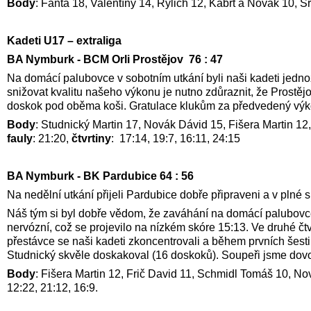
Body
: Fanta 18, Valentíny 14, Rylich 12, Kábrt a Novák 10, S
Kadeti U17 – extraliga
BA Nymburk - BCM Orli Prostějov 76 : 47
Na domácí palubovce v sobotním utkání byli naši kadeti jednozn
snižovat kvalitu našeho výkonu je nutno zdůraznit, že Prostějo
doskok pod oběma koši. Gratulace klukům za předvedený výk
Body
: Studnický Martin 17, Novák Dávid 15, Fišera Martin 12
fauly
: 21:20,
čtvrtiny
: 17:14, 19:7, 16:11, 24:15
BA Nymburk - BK Pardubice 64 : 56
Na nedělní utkání přijeli Pardubice dobře připraveni a v plné sí
Náš tým si byl dobře vědom, že zaváhání na domácí palubovce b
nervózní, což se projevilo na nízkém skóre 15:13. Ve druhé čt
přestávce se naši kadeti zkoncentrovali a během prvních šesti m
Studnický skvěle doskakoval (16 doskoků). Soupeři jsme dovolil
Body
: Fišera Martin 12, Frič David 11, Schmidl Tomáš 10, No
12:22, 21:12, 16:9.