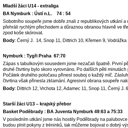
Mladší žáci U14 - extraliga
BA Nymburk : Ústí n.L. 74 : 54
Sobotního soupeře jsme dobře znali z republikových utkání a n
přehráli rychlým přechodem a důraznou obranou hlavně ve třetí
zpod koše skórovat.
Body
: Černý J. 14, Snop 11, Dittrich 10, Křemen 9, Vodrážka
Nymburk : Tygři Praha 67:70
Zápas s tabulkovým sousedem jsme nezačali špatně. První pět
druhé čtvrtiny bylo skoro vyrovnáno. Po dalších pěti minutách p
Počátek druhého poločasu přinesl souboj o každý míč. Zásluh
čtvrtina však přinesla zklamání. Agresivní obrana soupeře n
Body
: Dittrich 12, Vrchota 12, Adamec 11, Snop 11, Černý J.
Starší žáci U13 – krajský přebor
Basket Poděbrady : BA Juventa Nymburk 49:63 a 75:33
V posledním utkání jsme nás hostily Poděbrady na palubovce v
budou plnit pokyny z tréninků, tak můžeme bojovat o dobrý výsled